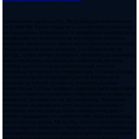
Αγαπητοί φίλοι και συνεργάτες, Με μεγάλη χαρά ανακοινώνουμε
ότι το Stay Safe Tactics εισέρχεται σε μια νέα εποχή εκπαίδευσης
και συνεργασιών. Δεσμευόμαστε να προσφέρουμε αναβαθμισμένα
προγράμματα που ανταποκρίνονται στις σύγχρονες απαιτήσεις
ασφάλειας, απευθυνόμενοι τόσο σε πολίτες όσο και σε ένστολους
επαγγελματίες και ομάδες ασφαλείας. Στο πλαίσιο αυτής της
εξέλιξης, έχουμε συνάψει στρατηγικές συνεργασίες με κορυφαίους
φορείς εκπαίδευσης και ειδικούς του κλάδου εντός και εκτός
Ελλάδας, εμπλουτίζοντας το εκπαιδευτικό μας υλικό και
ενισχύοντας την ποιότητα των υπηρεσιών μας. Οι εκπαιδευτές μας
είναι πιστοποιημένοι επαγγελματίες από την Ελλάδα και το
εξωτερικό, με πολυετή εμπειρία ως εκπαιδευτές Σωμάτων
Ασφαλείας και Ενόπλων Δυνάμεων. Διαθέτουν βαθιά τεχνογνωσία
και έχουν εκπαιδεύσει εκατοντάδες επαγγελματίες στον χώρο της
αυτοάμυνας, της ασφάλειας και της οπλοχρησίας. Παράλληλα,
επεκτείνουμε τις παροχές μας στον τομέα της εκπαίδευσης σε
οπλισμό και τακτικό χειρισμό όπλων, προσφέροντας υψηλού
επιπέδου προγράμματα που καλύπτουν κάθε πτυχή ασφαλούς και
αποτελεσματικής χρήσης. Με τις νέες, κλειστές εγκαταστάσεις μας
σε ένα σύγχρονο σκοπευτήριο, παρέχουμε στους εκπαιδευόμενους
ένα ασφαλές και απόλυτα ελεγχόμενο περιβάλλον, όπου μπορούν
να αποκτήσουν και να τελειοποιήσουν κρίσιμες δεξιότητες.