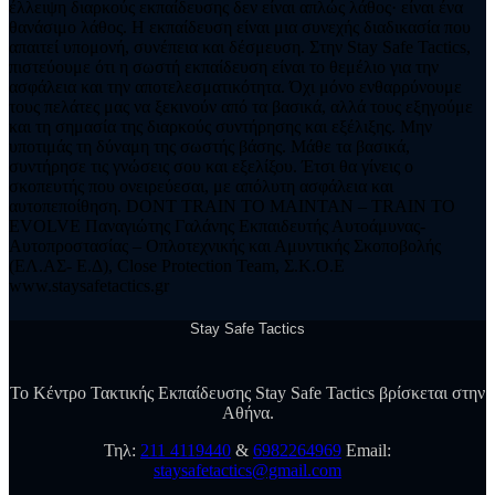
έλλειψη διαρκούς εκπαίδευσης δεν είναι απλώς λάθος· είναι ένα
θανάσιμο λάθος. Η εκπαίδευση είναι μια συνεχής διαδικασία που
απαιτεί υπομονή, συνέπεια και δέσμευση. Στην Stay Safe Tactics,
πιστεύουμε ότι η σωστή εκπαίδευση είναι το θεμέλιο για την
ασφάλεια και την αποτελεσματικότητα. Όχι μόνο ενθαρρύνουμε
τους πελάτες μας να ξεκινούν από τα βασικά, αλλά τους εξηγούμε
και τη σημασία της διαρκούς συντήρησης και εξέλιξης. Μην
υποτιμάς τη δύναμη της σωστής βάσης. Μάθε τα βασικά,
συντήρησε τις γνώσεις σου και εξελίξου. Έτσι θα γίνεις ο
σκοπευτής που ονειρεύεσαι, με απόλυτη ασφάλεια και
αυτοπεποίθηση. DONT TRAIN TO MAINTAN – TRAIN TO
EVOLVE Παναγιώτης Γαλάνης Eκπαιδευτής Αυτοάμυνας-
Αυτοπροστασίας – Οπλοτεχνικής και Αμυντικής Σκοποβολής
(ΕΛ.ΑΣ- Ε.Δ), Close Protection Team, Σ.Κ.Ο.Ε
www.staysafetactics.gr
Stay Safe Tactics
Το Κέντρο Τακτικής Εκπαίδευσης Stay Safe Tactics βρίσκεται στην
Αθήνα.
Τηλ:
211 4119440
&
6982264969
Εmail:
staysafetactics@gmail.com