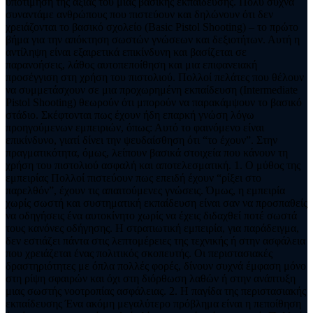
υποτίμηση της αξίας του μιας βασικής εκπαίδευσης. Πολύ συχνά
συναντάμε ανθρώπους που πιστεύουν και δηλώνουν ότι δεν
χρειάζονται το βασικό σχολείο (Basic Pistol Shooting) – το πρώτο
βήμα για την απόκτηση σωστών γνώσεων και δεξιοτήτων. Αυτή η
αντίληψη είναι εξαιρετικά επικίνδυνη και βασίζεται σε
παρανοήσεις, λάθος αυτοπεποίθηση και μια επιφανειακή
προσέγγιση στη χρήση του πιστολιού. Πολλοί πελάτες που θέλουν
να συμμετάσχουν σε μια προχωρημένη εκπαίδευση (Intermediate
Pistol Shooting) θεωρούν ότι μπορούν να παρακάμψουν το βασικό
στάδιο. Σκέφτονται πως έχουν ήδη επαρκή γνώση λόγω
προηγούμενων εμπειριών, όπως: Αυτό το φαινόμενο είναι
επικίνδυνο, γιατί δίνει την ψευδαίσθηση ότι “το έχουν”. Στην
πραγματικότητα, όμως, λείπουν βασικά στοιχεία που κάνουν τη
χρήση του πιστολιού ασφαλή και αποτελεσματική. 1. Ο μύθος της
εμπειρίας Πολλοί πιστεύουν πως επειδή έχουν “ρίξει στο
παρελθόν”, έχουν τις απαιτούμενες γνώσεις. Όμως, η εμπειρία
χωρίς σωστή και συστηματική εκπαίδευση είναι σαν να προσπαθείς
να οδηγήσεις ένα αυτοκίνητο χωρίς να έχεις διδαχθεί ποτέ σωστά
τους κανόνες οδήγησης. Η στρατιωτική εμπειρία, για παράδειγμα,
δεν εστιάζει πάντα στις λεπτομέρειες της τεχνικής ή στην ασφάλεια
που χρειάζεται ένας πολιτικός σκοπευτής. Οι περιστασιακές
δραστηριότητες με όπλα πολλές φορές, δίνουν συχνά έμφαση μόνο
στη ρίψη σφαιρών και όχι στη διόρθωση λαθών ή στην ανάπτυξη
μιας σωστής νοοτροπίας ασφάλειας. 2. Η παγίδα της περιστασιακής
εκπαίδευσης Ένα ακόμη μεγαλύτερο πρόβλημα είναι η πεποίθηση