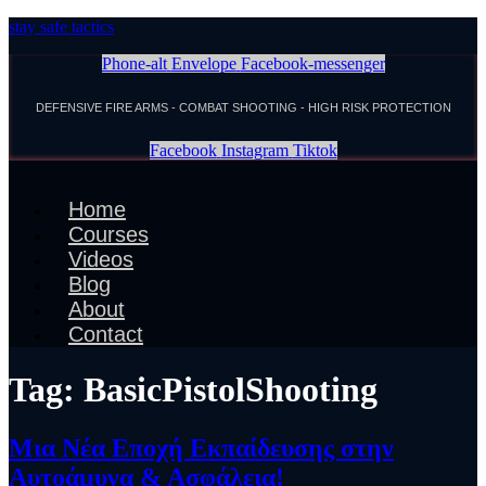
stay safe tactics
Phone-alt
Envelope
Facebook-messenger
DEFENSIVE FIRE ARMS - COMBAT SHOOTING - HIGH RISK PROTECTION
Facebook
Instagram
Tiktok
Menu
Home
Courses
Videos
Blog
About
Contact
Tag:
BasicPistolShooting
Μια Νέα Εποχή Εκπαίδευσης στην
Αυτοάμυνα & Ασφάλεια!