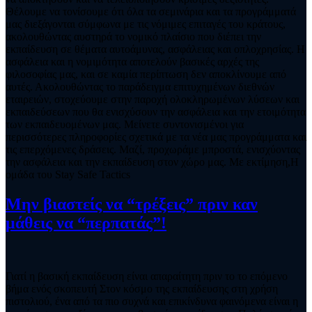
Θέλουμε να τονίσουμε ότι όλα τα σεμινάρια και τα προγράμματά
μας διεξάγονται σύμφωνα με τις νόμιμες επιταγές του κράτους,
ακολουθώντας αυστηρά το νομικό πλαίσιο που διέπει την
εκπαίδευση σε θέματα αυτοάμυνας, ασφάλειας και οπλοχρησίας. Η
ασφάλεια και η νομιμότητα αποτελούν βασικές αρχές της
φιλοσοφίας μας, και σε καμία περίπτωση δεν αποκλίνουμε από
αυτές. Ακολουθώντας το παράδειγμα επιτυχημένων διεθνών
εταιρειών, στοχεύουμε στην παροχή ολοκληρωμένων λύσεων και
εκπαιδεύσεων που θα ενισχύσουν την ασφάλεια και την ετοιμότητα
των εκπαιδευομένων μας. Μείνετε συντονισμένοι για
περισσότερες πληροφορίες σχετικά με τα νέα μας προγράμματα και
τις επερχόμενες δράσεις. Μαζί, προχωράμε μπροστά, ενισχύοντας
την ασφάλεια και την εκπαίδευση στον χώρο μας. Με εκτίμηση,Η
ομάδα του Stay Safe Tactics
Μην βιαστείς να “τρέξεις” πριν καν
μάθεις να “περπατάς”!
Γιατί η βασική εκπαίδευση είναι απαραίτητη πριν το το επόμενο
βήμα ενός σκοπευτή Στον κόσμο της εκπαίδευσης στη χρήση
πιστολιού, ένα από τα πιο συχνά και επικίνδυνα φαινόμενα είναι η