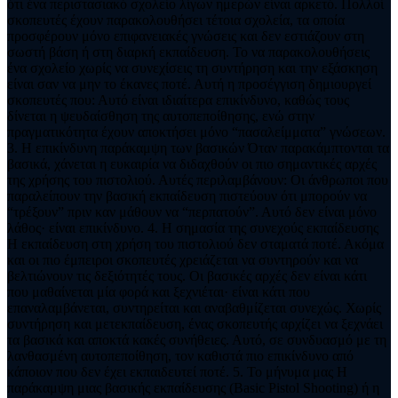
ότι ένα περιστασιακό σχολείο λίγων ημερών είναι αρκετό. Πολλοί
σκοπευτές έχουν παρακολουθήσει τέτοια σχολεία, τα οποία
προσφέρουν μόνο επιφανειακές γνώσεις και δεν εστιάζουν στη
σωστή βάση ή στη διαρκή εκπαίδευση. Το να παρακολουθήσεις
ένα σχολείο χωρίς να συνεχίσεις τη συντήρηση και την εξάσκηση
είναι σαν να μην το έκανες ποτέ. Αυτή η προσέγγιση δημιουργεί
σκοπευτές που: Αυτό είναι ιδιαίτερα επικίνδυνο, καθώς τους
δίνεται η ψευδαίσθηση της αυτοπεποίθησης, ενώ στην
πραγματικότητα έχουν αποκτήσει μόνο “πασαλείμματα” γνώσεων.
3. Η επικίνδυνη παράκαμψη των βασικών Όταν παρακάμπτονται τα
βασικά, χάνεται η ευκαιρία να διδαχθούν οι πιο σημαντικές αρχές
της χρήσης του πιστολιού. Αυτές περιλαμβάνουν: Οι άνθρωποι που
παραλείπουν την βασική εκπαίδευση πιστεύουν ότι μπορούν να
“τρέξουν” πριν καν μάθουν να “περπατούν”. Αυτό δεν είναι μόνο
λάθος· είναι επικίνδυνο. 4. Η σημασία της συνεχούς εκπαίδευσης
Η εκπαίδευση στη χρήση του πιστολιού δεν σταματά ποτέ. Ακόμα
και οι πιο έμπειροι σκοπευτές χρειάζεται να συντηρούν και να
βελτιώνουν τις δεξιότητές τους. Οι βασικές αρχές δεν είναι κάτι
που μαθαίνεται μία φορά και ξεχνιέται· είναι κάτι που
επαναλαμβάνεται, συντηρείται και αναβαθμίζεται συνεχώς. Χωρίς
συντήρηση και μετεκπαίδευση, ένας σκοπευτής αρχίζει να ξεχνάει
τα βασικά και αποκτά κακές συνήθειες. Αυτό, σε συνδυασμό με τη
λανθασμένη αυτοπεποίθηση, τον καθιστά πιο επικίνδυνο από
κάποιον που δεν έχει εκπαιδευτεί ποτέ. 5. Το μήνυμα μας Η
παράκαμψη μιας βασικής εκπαίδευσης (Basic Pistol Shooting) ή η