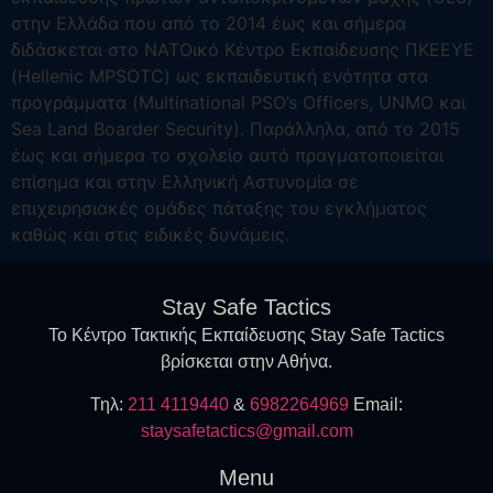
στην Ελλάδα που από το 2014 έως και σήμερα
διδάσκεται στο ΝΑΤΟικό Κέντρο Εκπαίδευσης ΠΚΕΕΥΕ
(Hellenic MPSOTC) ως εκπαιδευτική ενότητα στα
προγράμματα (Multinational PSO’s Officers, UNMO και
Sea Land Boarder Security). Παράλληλα, από το 2015
έως και σήμερα το σχολείο αυτό πραγματοποιείται
επίσημα και στην Ελληνική Αστυνομία σε
επιχειρησιακές ομάδες πάταξης του εγκλήματος
καθώς και στις ειδικές δυνάμεις.
Stay Safe Tactics
Το Κέντρο Τακτικής Εκπαίδευσης Stay Safe Tactics
βρίσκεται στην Αθήνα.
Τηλ:
211 4119440
&
6982264969
Εmail:
staysafetactics@gmail.com
Menu