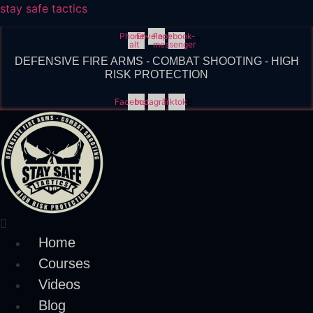
stay safe tactics
Phone-
Envelope
Facebook-
alt
messenger
DEFENSIVE FIRE ARMS - COMBAT SHOOTING - HIGH
RISK PROTECTION
Facebook
Instagram
Tiktok
Menu
Home
Courses
Videos
Blog