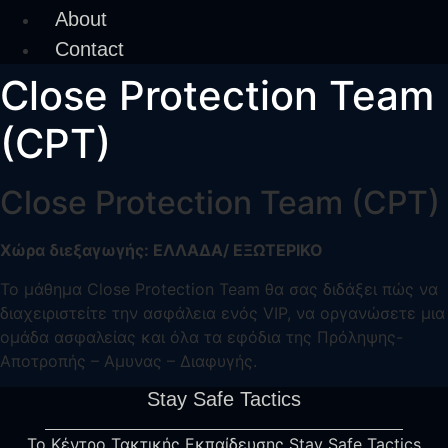
About
Contact
Close Protection Team
(CPT)​
Close Protection Team (CPT)​
Χώρα διεξαγωγής: ΕΛΛΑΔΑ/ ΕΞΩΤΕΡΙΚΟ
Το μάθημα Close Protection Team θα σας διδάξει πώς να
διαχειριστείτε την ασφάλεια ενός VIP, να οργανώσετε μια
ομάδα ασφαλείας και όλα τα εφόδια της Πρόληψης-
Αποτροπής – Αμυνας – Διαφυγής.
Stay Safe Tactics
Το Κέντρο Τακτικής Εκπαίδευσης Stay Safe Tactics