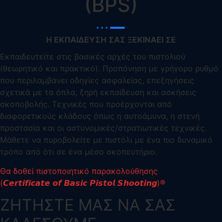
(BPS)​
Η ΕΚΠΑΙΔΕΥΣΗ ΣΑΣ ΞΕΚΙΝΑΕΙ ΣΕ
Εκπαιδευτείτε στις βασικές αρχές του πιστολιού
(θεωρητικό και πρακτικό). Προπόνηση με γρήγορο ρυθμό
που περιλαμβάνει οδηγίες ασφαλείας, επεξηγήσεις
σχετικά με τα όπλα, ξηρή εκπαίδευση και ασκήσεις
σκοποβολής. Τεχνικές που προέρχονται από
διαφορετικούς κλάδους όπως η αυτοάμυνα, η στενή
προστασία και οι αστυνομικές/στρατιωτικές τεχνικές.
Μάθετε να πυροβολείτε με πιστόλι με ένα πιο δυναμικό
τρόπο από ότι σε ένα μέσο σκοπευτήριο.
Θα δοθεί πιστοποιητικό παρακολούθησης
(𝘾𝙚𝙧𝙩𝙞𝙛𝙞𝙘𝙖𝙩𝙚 𝙤𝙛 𝘽𝙖𝙨𝙞𝙘 𝙋𝙞𝙨𝙩𝙤𝙡 𝙎𝙝𝙤𝙤𝙩𝙞𝙣𝙜)®️
ΖΗΤΗΣΤΕ ΜΑΣ ΝΑ ΣΑΣ