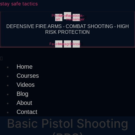
stay safe tactics
Phone-
Envelope
Facebook-
alt
messenger
DEFENSIVE FIRE ARMS - COMBAT SHOOTING - HIGH
RISK PROTECTION
Facebook
Instagram
Tiktok
Menu
Home
Courses
Videos
Blog
About
Contact
Basic Pistol Shooting