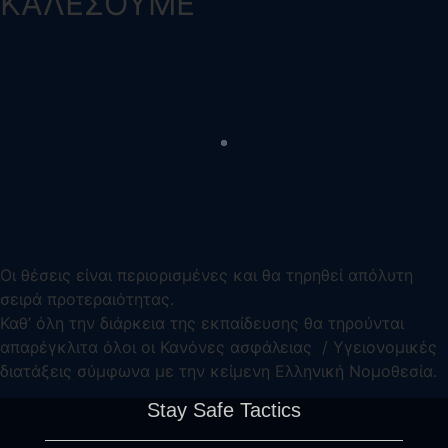
ΚΑΛΕΣΟΥΜΕ
Οι θέσεις είναι περιορισμένες και θα τηρηθεί απόλυτη
σειρά προτεραιότητας.
Καθ’ όλη την διάρκεια της εκπαίδευσης θα τηρούνται
απαρέγκλιτα όλοι οι Κανόνες ασφάλειας / Υγειονομικές
διατάξεις σύμφωνα με την κείμενη Ελληνική Νομοθεσία.
Stay Safe Tactics